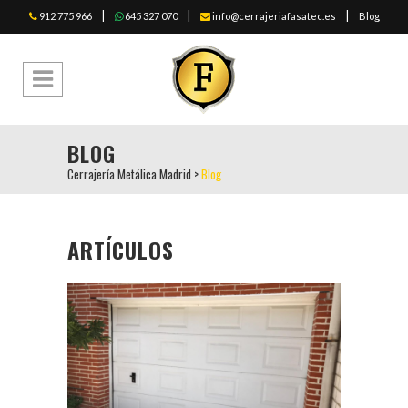
|
|
|
912 775 966
645 327 070
info@cerrajeriafasatec.es
Blog
BLOG
Cerrajería Metálica Madrid
>
Blog
ARTÍCULOS