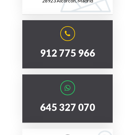
28923 Alcorcón, Madrid
912 775 966
645 327 070