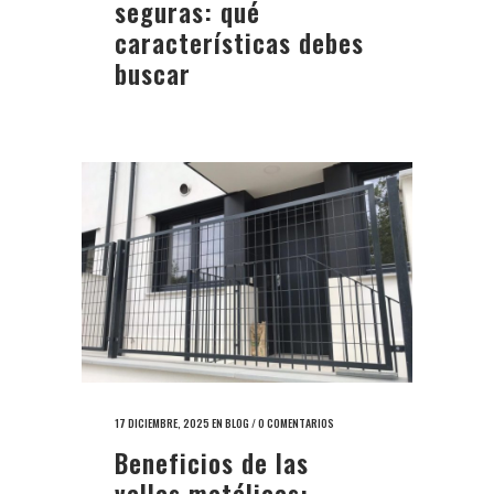
seguras: qué
características debes
buscar
17 DICIEMBRE, 2025
EN
BLOG
/
0 COMENTARIOS
Beneficios de las
vallas metálicas: