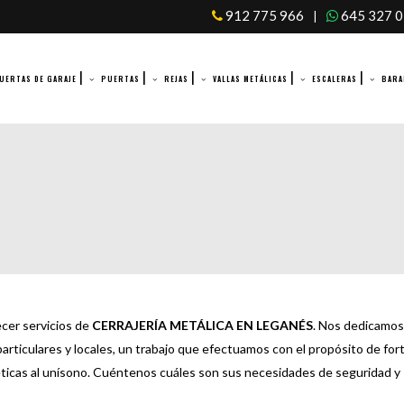
912 775 966
645 327 
|
UERTAS DE GARAJE
PUERTAS
REJAS
VALLAS METÁLICAS
ESCALERAS
BARA
S
cer servicios de
CERRAJERÍA METÁLICA EN LEGANÉS
. Nos dedicamos 
articulares y locales, un trabajo que efectuamos con el propósito de fort
ticas al unísono. Cuéntenos cuáles son sus necesidades de seguridad 