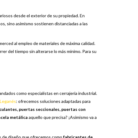
uriosos desde el exterior de su propiedad. En
sos, sino asimismo sostienen distanciadas a las
merced al empleo de materiales de máxima calidad.
rrer del tiempo sin alterarse lo más mínimo. Para su
dados como especialistas en cerrajería industrial.
 Leganés
: ofrecemos soluciones adaptadas para
culantes, puertas seccionales, puertas con
cela metálica
aquello que precisa? ¡Asimismo va a
ades de diseño que ofrecemos como
fabricantes de