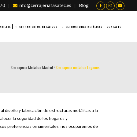
070
info@cerrajeriafasatec.es
Blog
|
|
NDILLAS
CERRAMIENTOS METÁLICOS
ESTRUCTURAS METÁLICAS
CONTACTO
Cerrajería Metálica Madrid
>
Cerrajería metálica Leganés
al diseño y fabricación de estructuras metálicas a la
alecer la seguridad de los hogares y
y sus preferencias ornamentales, nos ocuparemos de