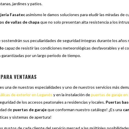
anas, jardines y patios.
jería Fasatec
asimismo le damos soluciones para eludir las miradas de c
s de vallas de chapa
que no solo presentan alta resistencia a los intru
 sostendrán sus peculiaridades de seguridad íntegras durante los años 
do
capaz de resistir las condiciones meteorológicas desfavorables y el co
 garantizadas por un largo periodo de tiempo.
 PARA VENTANAS
es una de nuestras especialidades y uno de nuestros servicios más deman
álicas de exterior en Leganés
y en la instalación de
puertas de garaje en
 seguridad de los accesos peatonales a residencias y locales.
Puertas bas
idad de
puertas de garaje
que conforman nuestro catálogo! ¿Es una
can
ticas y sistemas de apertura!
s gustos de cada cliente del servicio merced a las múltiples posibilid