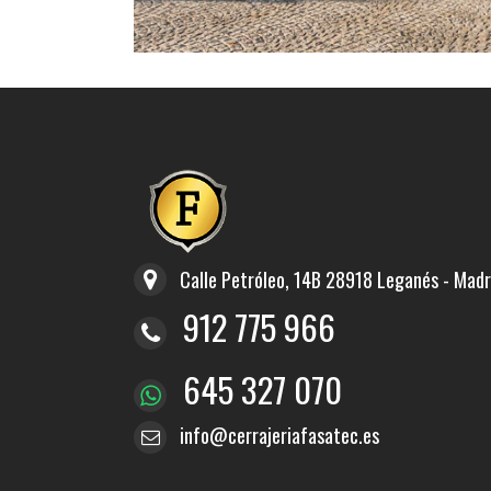
Calle Petróleo, 14B 28918 Leganés - Madr
912 775 966
645 327 070
info@cerrajeriafasatec.es