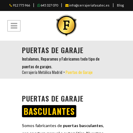
|
|
|
912 775 966
645 327 070
info@cerrajeriafasatec.es
Blog
PUERTAS DE GARAJE
Instalamos, Reparamos y Fabricamos todo tipo de
puertas de garajes.
Cerrajería Metálica Madrid
>
Puertas de Garaje
PUERTAS DE GARAJE
BASCULANTES
Somos fabricantes de
puertas basculantes
,