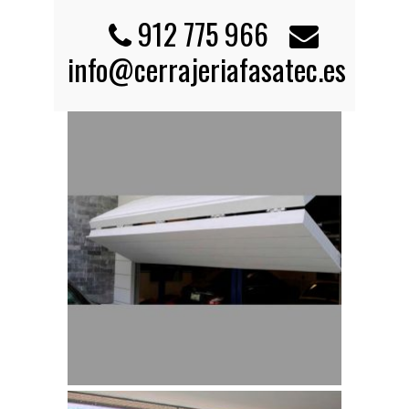
912 775 966
info@cerrajeriafasatec.es