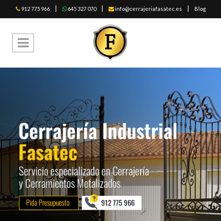
|
|
|
912 775 966
645 327 070
info@cerrajeriafasatec.es
Blog