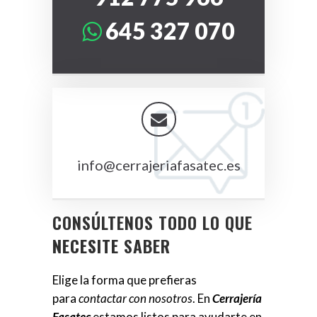
645 327 070
info@cerrajeriafasatec.es
CONSÚLTENOS TODO LO QUE
NECESITE
SABER
Elige la forma que prefieras
para
contactar con nosotros
. En
Cerrajería
Fasatec
estamos listos para ayudarte en