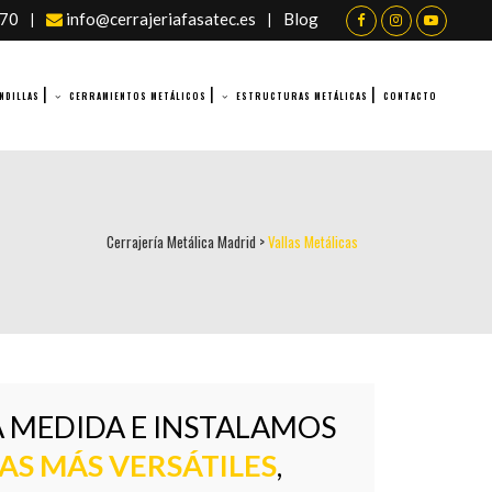
070
info@cerrajeriafasatec.es
Blog
|
|
NDILLAS
CERRAMIENTOS METÁLICOS
ESTRUCTURAS METÁLICAS
CONTACTO
Cerrajería Metálica Madrid
>
Vallas Metálicas
 MEDIDA E INSTALAMOS
AS MÁS VERSÁTILES
,