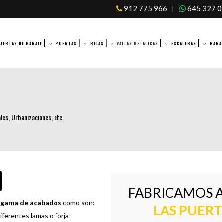
912 775 966
645 327 
|
UERTAS DE GARAJE
PUERTAS
REJAS
VALLAS METÁLICAS
ESCALERAS
BARA
les, Urbanizaciones, etc.
FABRICAMOS A
 gama de acabados
como son:
LAS PUERT
iferentes lamas o forja