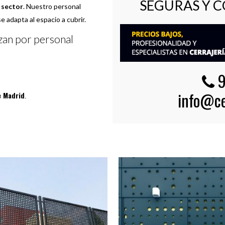
SEGURAS Y C
 sector
. Nuestro personal
e adapta al espacio a cubrir.
izan por personal
9
info@ce
 Madrid
.