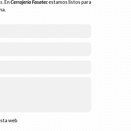
os
. En
Cerrajería Fasatec
estamos listos para
na.
esta web