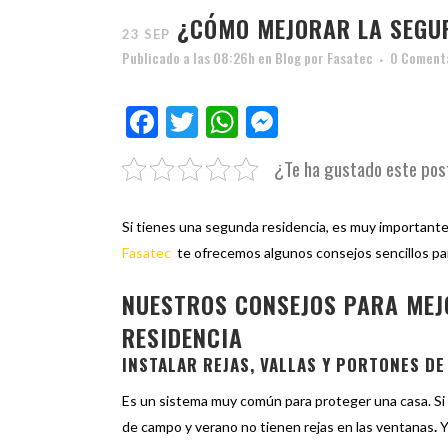
¿CÓMO MEJORAR LA SEGUR
23 SEP
Publicado a las 08:26h
en
Blog
por
Fasatec
0 Coment
Facebook
Twitter
WhatsApp
Messenger
¿Te ha gustado este pos
Si tienes una segunda residencia, es muy important
Fasatec
te ofrecemos algunos consejos sencillos p
NUESTROS CONSEJOS PARA MEJ
RESIDENCIA
INSTALAR REJAS, VALLAS Y PORTONES DE
Es un sistema muy común para proteger una casa. Si
de campo y verano no tienen rejas en las ventanas
.
Y