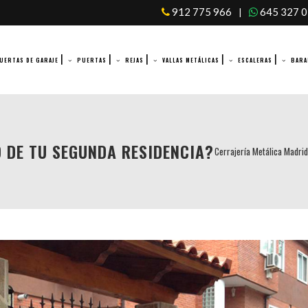
912 775 966
645 327 
|
UERTAS DE GARAJE
PUERTAS
REJAS
VALLAS METÁLICAS
ESCALERAS
BARA
 DE TU SEGUNDA RESIDENCIA?
Cerrajería Metálica Madrid