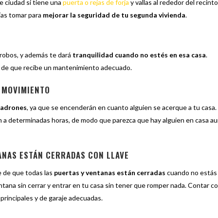
e ciudad si tiene una
puerta o rejas de forja
y vallas al rededor del recint
ías tomar para
mejorar la seguridad de tu segunda vivienda
.
 robos, y además te dará
tranquilidad cuando no estés en esa casa
.
e y de que recibe un mantenimiento adecuado.
L MOVIMIENTO
ladrones
, ya que se encenderán en cuanto alguien se acerque a tu casa.
 a determinadas horas, de modo que parezca que hay alguien en casa a
ANAS ESTÁN CERRADAS CON LLAVE
e de que todas las
puertas y ventanas están cerradas
cuando no estás
tana sin cerrar y entrar en tu casa sin tener que romper nada. Contar c
principales y de garaje adecuadas.