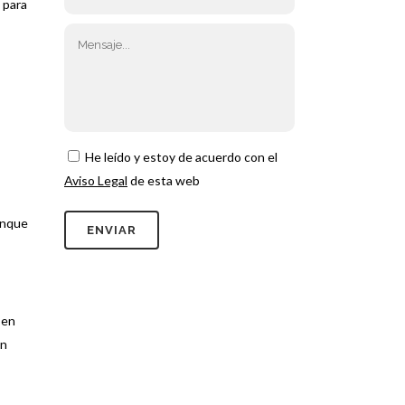
o para
He leído y estoy de acuerdo con el
Aviso Legal
de esta web
unque
 en
on