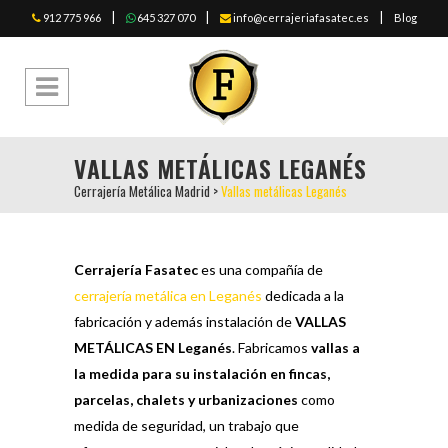
|
|
|
912 775 966
645 327 070
info@cerrajeriafasatec.es
Blog
VALLAS METÁLICAS LEGANÉS
Cerrajería Metálica Madrid
>
Vallas metálicas Leganés
Cerrajería Fasatec
es una compañía de
cerrajería metálica en Leganés
dedicada a la
fabricación y además instalación de
VALLAS
METÁLICAS EN Leganés
. Fabricamos
vallas a
la medida para su instalación en fincas,
parcelas, chalets y urbanizaciones
como
medida de seguridad, un trabajo que