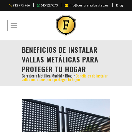
|
|
|
912 775 966
645 327 070
info@cerrajeriafasatec.es
Blog
BENEFICIOS DE INSTALAR
VALLAS METÁLICAS PARA
PROTEGER TU HOGAR
Cerrajería Metálica Madrid
>
Blog
>
Beneficios de instalar
vallas metálicas para proteger tu hogar