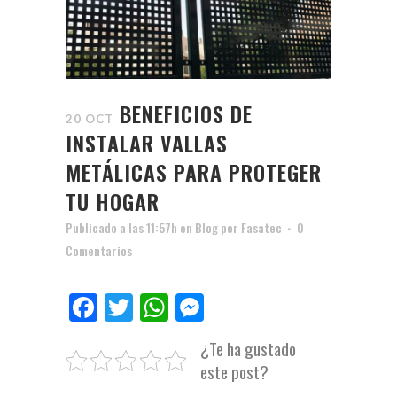
BENEFICIOS DE
20 OCT
INSTALAR VALLAS
METÁLICAS PARA PROTEGER
TU HOGAR
Publicado a las 11:57h
en
Blog
por
Fasatec
0
Comentarios
Facebook
Twitter
WhatsApp
Messenger
¿Te ha gustado
este post?